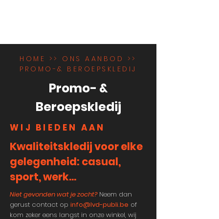
HOME >> ONS AANBOD >>
PROMO-& BEROEPSKLEDIJ
Promo- &
Beroepskledij
WIJ BIEDEN AAN
Kwaliteitskledij voor elke
gelegenheid: casual,
sport, werk...
Niet gevonden wat je zocht?
Neem dan
gerust contact op
info@lvd-publi.be
of
kom zeker eens langst in onze winkel, wij